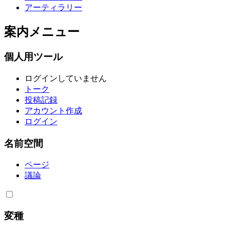
アーティラリー
案内メニュー
個人用ツール
ログインしていません
トーク
投稿記録
アカウント作成
ログイン
名前空間
ページ
議論
変種