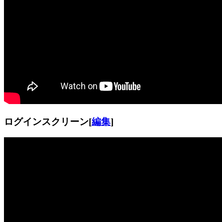
ログインスクリーン
[
編集
]