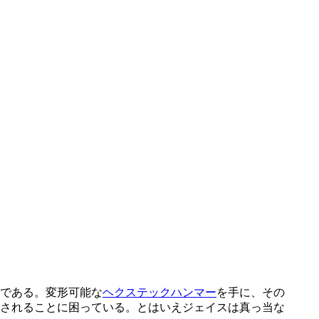
である。変形可能な
ヘクステックハンマー
を手に、その
されることに困っている。とはいえ
ジェイス
は真っ当な