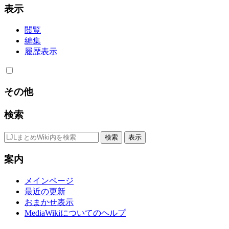
表示
閲覧
編集
履歴表示
その他
検索
案内
メインページ
最近の更新
おまかせ表示
MediaWikiについてのヘルプ