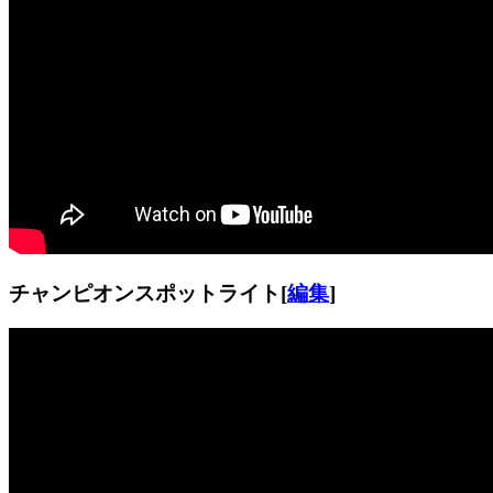
チャンピオンスポットライト
[
編集
]