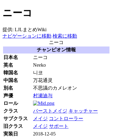
ニーコ
提供: LJLまとめWiki
ナビゲーションに移動
検索に移動
ニーコ
チャンピオン情報
日本名
ニーコ
英名
Neeko
韓国名
니코
中国名
万花通灵
別名
不思議のカメレオン
声優
村瀬迪与
ロール
クラス
バーストメイジ
キャッチャー
サブクラス
メイジ
コントローラー
旧クラス
メイジ
サポート
実装日
2018-12-05