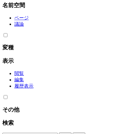
名前空間
ページ
議論
変種
表示
閲覧
編集
履歴表示
その他
検索