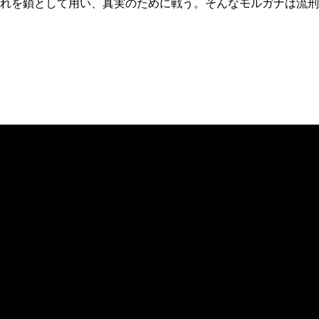
れを鎖として用い、真実のために戦う。そんな
モルガナ
は流刑