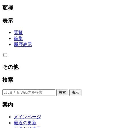
変種
表示
閲覧
編集
履歴表示
その他
検索
案内
メインページ
最近の更新