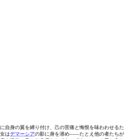
に自身の翼を縛り付け、己の苦痛と悔恨を味わわせるた
女は
デマーシア
の影に身を潜め――たとえ他の者たちが