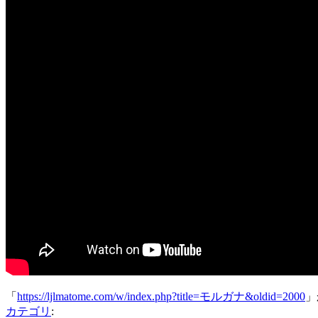
「
https://ljlmatome.com/w/index.php?title=モルガナ&oldid=2000
」
カテゴリ
: