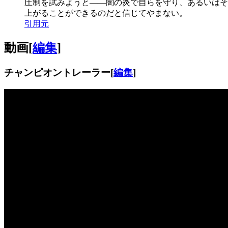
圧制を試みようと――闇の炎で自らを守り、あるいはそ
上がることができるのだと信じてやまない。
引用元
動画
[
編集
]
チャンピオントレーラー
[
編集
]