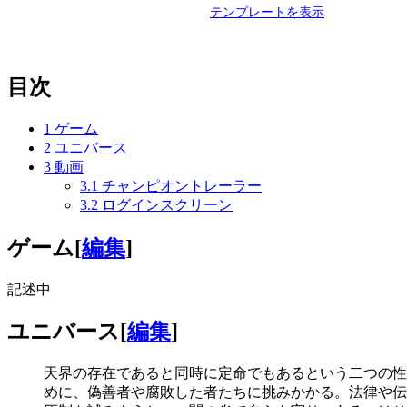
テンプレートを表示
目次
1
ゲーム
2
ユニバース
3
動画
3.1
チャンピオントレーラー
3.2
ログインスクリーン
ゲーム
[
編集
]
記述中
ユニバース
[
編集
]
天界の存在であると同時に定命でもあるという二つの性
めに、偽善者や腐敗した者たちに挑みかかる。法律や伝