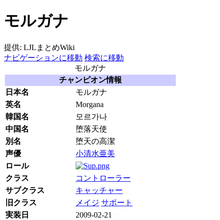
モルガナ
提供: LJLまとめWiki
ナビゲーションに移動
検索に移動
モルガナ
チャンピオン情報
日本名
モルガナ
英名
Morgana
韓国名
모르가나
中国名
堕落天使
別名
堕天の高潔
声優
小清水亜美
ロール
クラス
コントローラー
サブクラス
キャッチャー
旧クラス
メイジ
サポート
実装日
2009-02-21