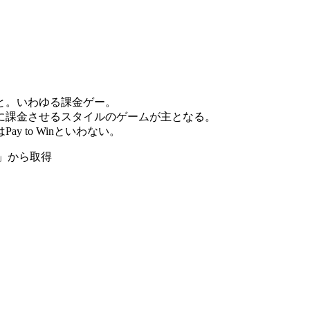
と。いわゆる課金ゲー。
に課金させるスタイルのゲームが主となる。
は
Pay to Win
といわない。
」から取得