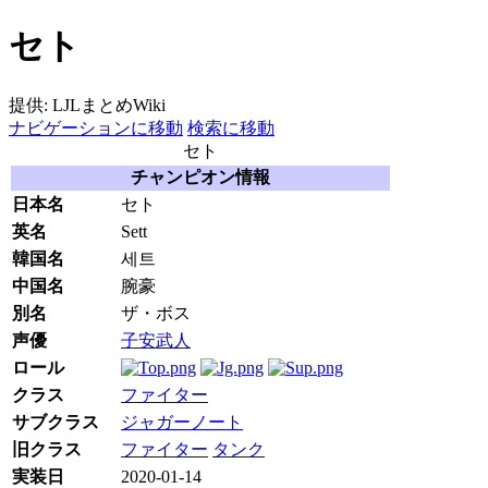
セト
提供: LJLまとめWiki
ナビゲーションに移動
検索に移動
セト
チャンピオン情報
日本名
セト
英名
Sett
韓国名
세트
中国名
腕豪
別名
ザ・ボス
声優
子安武人
ロール
クラス
ファイター
サブクラス
ジャガーノート
旧クラス
ファイター
タンク
実装日
2020-01-14