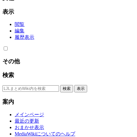
表示
閲覧
編集
履歴表示
その他
検索
案内
メインページ
最近の更新
おまかせ表示
MediaWikiについてのヘルプ