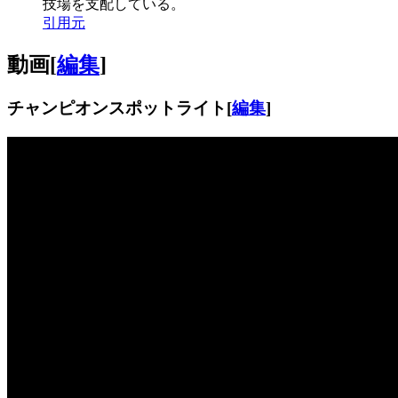
技場を支配している。
引用元
動画
[
編集
]
チャンピオンスポットライト
[
編集
]