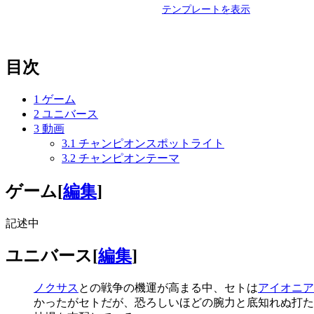
テンプレートを表示
目次
1
ゲーム
2
ユニバース
3
動画
3.1
チャンピオンスポットライト
3.2
チャンピオンテーマ
ゲーム
[
編集
]
記述中
ユニバース
[
編集
]
ノクサス
との戦争の機運が高まる中、
セト
は
アイオニア
かったが
セト
だが、恐ろしいほどの腕力と底知れぬ打た