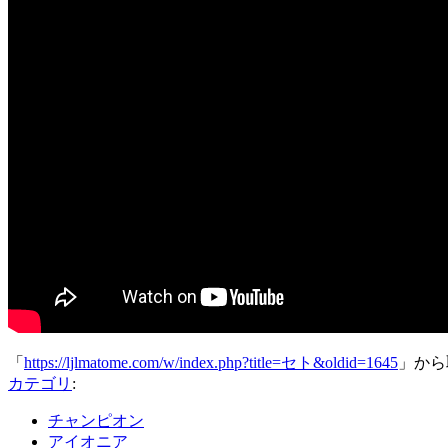
「
https://ljlmatome.com/w/index.php?title=セト&oldid=1645
」から
カテゴリ
:
チャンピオン
アイオニア