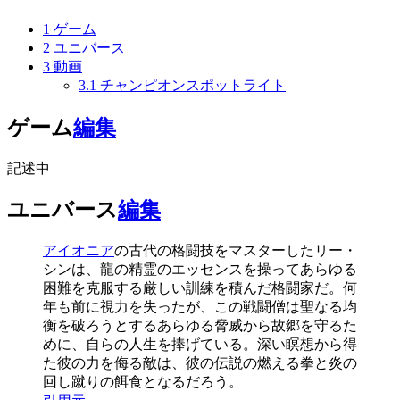
1
ゲーム
2
ユニバース
3
動画
3.1
チャンピオンスポットライト
ゲーム
編集
記述中
ユニバース
編集
アイオニア
の古代の格闘技をマスターした
リー・
シン
は、龍の精霊のエッセンスを操ってあらゆる
困難を克服する厳しい訓練を積んだ格闘家だ。何
年も前に視力を失ったが、この戦闘僧は聖なる均
衡を破ろうとするあらゆる脅威から故郷を守るた
めに、自らの人生を捧げている。深い瞑想から得
た彼の力を侮る敵は、彼の伝説の燃える拳と炎の
回し蹴りの餌食となるだろう。