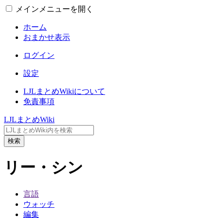
メインメニューを開く
ホーム
おまかせ表示
ログイン
設定
LJLまとめWikiについて
免責事項
LJLまとめWiki
検索
リー・シン
言語
ウォッチ
編集