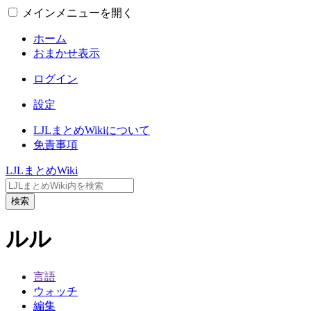
メインメニューを開く
ホーム
おまかせ表示
ログイン
設定
LJLまとめWikiについて
免責事項
LJLまとめWiki
検索
ルル
言語
ウォッチ
編集