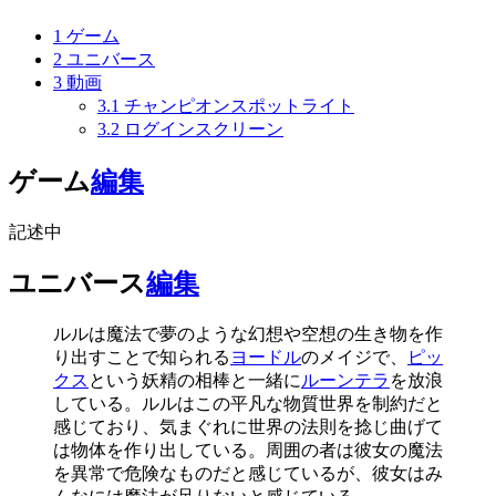
1
ゲーム
2
ユニバース
3
動画
3.1
チャンピオンスポットライト
3.2
ログインスクリーン
ゲーム
編集
記述中
ユニバース
編集
ルル
は魔法で夢のような幻想や空想の生き物を作
り出すことで知られる
ヨードル
のメイジで、
ピッ
クス
という妖精の相棒と一緒に
ルーンテラ
を放浪
している。
ルル
はこの平凡な物質世界を制約だと
感じており、気まぐれに世界の法則を捻じ曲げて
は物体を作り出している。周囲の者は彼女の魔法
を異常で危険なものだと感じているが、彼女はみ